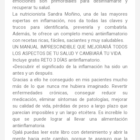
emociones son primordiales para desinflamarte y
recuperar tu salud.
La nutricionista Sandra Moñino, una de las mayores
expertas en inflamación, nos da todas las claves y
trucos para identificarla, prevenirla y combatirla.
Además, te ofrece un completo menú antiinflamatorio
con recetas ricas, fáciles, saciantes y muy saludables.
UN MANUAL IMPRESCINDIBLE QUE MEJORARÁ TODOS
LOS ASPECTOS DE TU SALUD Y CAMBIARÁ TU VIDA.
Incluye gratis RETO 3 DÍAS antinflamatorio.
«Descubrir el significado de la inflamación ha sido un
antes y un después.
Gracias a ello he conseguido en mis pacientes mucho
más de lo que nunca me hubiera imaginado. Revertir
enfermedades crónicas, conseguir reducir su
medicación, eliminar síntomas de patologías, mejorar
su calidad de vida, pérdidas de peso a largo plazo que
parecían imposibles y un largo etcétera. Es increíble lo
que se puede lograr al llevar una alimentación
antiinflamatoria.
Ojalá puedas leer este libro con detenimiento y abrir la
mente hacia este cambio, porque te aseguro que la