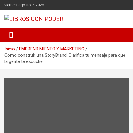
viernes, agosto 7, 2026
LIBROS DE CRECIMIENTO DESARROLLO PERSONAL FINANZAS
Libros con Poder
PERSONALES MOTIVACION AUTOAYUDA MEJORES RANKING
Inicio
EMPRENDIMIENTO Y MARKETING
Cómo construir una StoryBrand: Clarifica tu mensaje para que
la gente te escuche